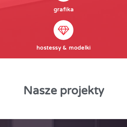
grafika
hostessy & modelki
Nasze
projekty