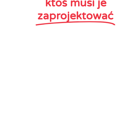
ktoś musi je
zaprojektować
A my zrobimy to za Was! Wiemy, że wiele rzeczy
można zrobić za pomocą programu Paint, ale
proszę Was, nie oszukujmy się- to będzie słabe.
Jednak przybywamy na ratunek – mamy patent na
efekt WOW. Nasi graficy – osoby z wyobraźnią
dziecka, które żyją wiecznie z głową w chmurach,
ale gdy zachodzi potrzeba wracają na Ziemię i
przeobrażają swoje osobliwe wizje na rastry i
wektory. Oni inaczej postrzegają świat, widzą go w
pikselach i kolorach RGB. Ale nie wnikajmy w to!
Oni są po prostu świetni w tym co robią.