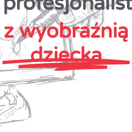
profesjonalis
z wyobraźnią
dziecka