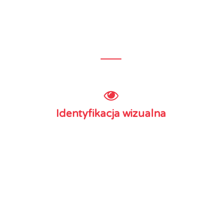
Projektujemy i drukujemy wszystko, co nadaje się
do druku i Internetu.
Identyfikacja wizualna
– System identyfikacji wizualnej
– Logo
– Wizytówki
– Papier firmowy
– Notesy
– Koperty
– Teczki
– Pieczątki