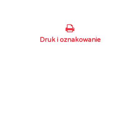
– Prezentacje PowerPoint
Druk i oznakowanie
– Opakowania i etykiety
– Materiały POS
– Ulotki
– Vouchery i zaproszenia
– Foldery i katalogi
– Plakaty
– Reklama prasowa
– Kalendarze
– Billboardy i banery
– Witryny sklepowe